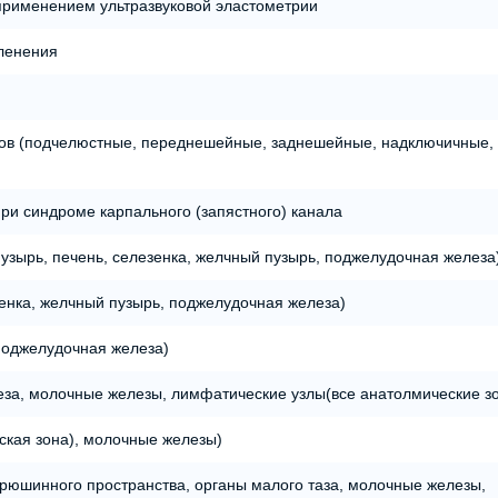
применением ультразвуковой эластометрии
членения
лов (подчелюстные, переднешейные, заднешейные, надключичные,
ри синдроме карпального (запястного) канала
узырь, печень, селезенка, желчный пузырь, поджелудочная железа
зенка, желчный пузырь, поджелудочная железа)
 поджелудочная железа)
еза, молочные железы, лимфатические узлы(все анатолмические з
ская зона), молочные железы)
рюшинного пространства, органы малого таза, молочные железы,