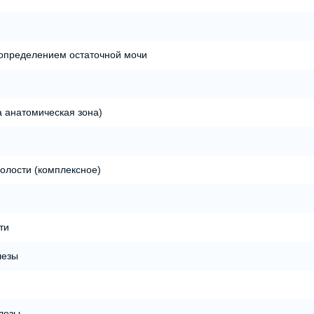
 определением остаточной мочи
а анатомическая зона)
олости (комплексное)
ти
лезы
лезы