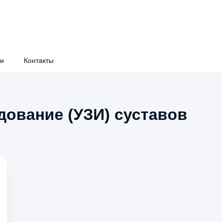
ти
Контакты
дование (УЗИ) суставов
сультации детских врачей
Рентгенология
тразвуковое исследование (УЗИ)
Аппаратная косметологи
екционная косметология
Функциональная диагнос
ицинские комиссии
Подготовка к исследован