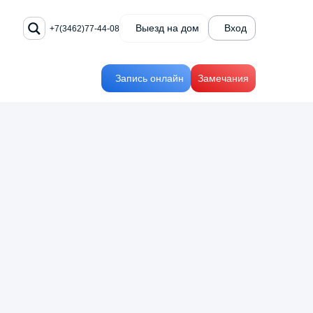
Выезд на дом
Вход
+7(3462)77-44-08
Запись онлайн
Замечания
я
+7(3462)77-44-08
тика
Заказать звонок
иям