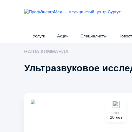
Услуги
Акции
Специалисты
Новос
НАША КОММАНДА
Ультразвуковое иссле
Консультации узких специалистов
Кон
Справки
Уль
Эстетическая косметология
Инъ
Эндоскопия
Мед
опыт
Налоговый вычет
20 лет