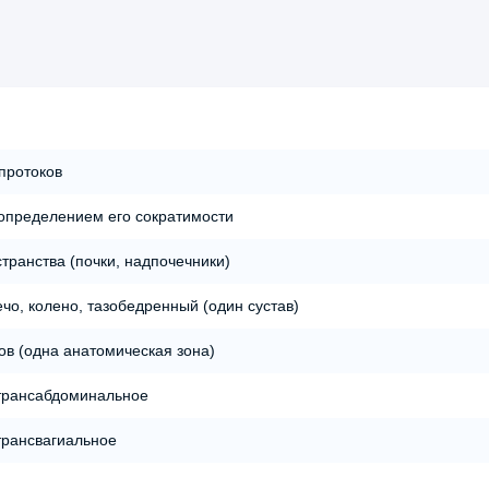
протоков
 определением его сократимости
транства (почки, надпочечники)
ечо, колено, тазобедренный (один сустав)
ов (одна анатомическая зона)
 трансабдоминальное
трансвагиальное