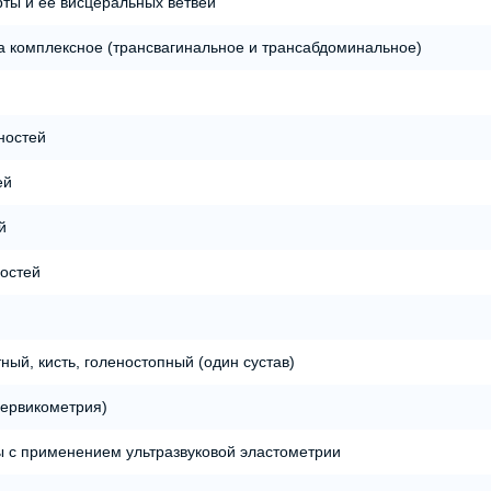
ты и ее висцеральных ветвей
за комплексное (трансвагинальное и трансабдоминальное)
ностей
ей
й
ностей
ный, кисть, голеностопный (один сустав)
цервикометрия)
ы с применением ультразвуковой эластометрии