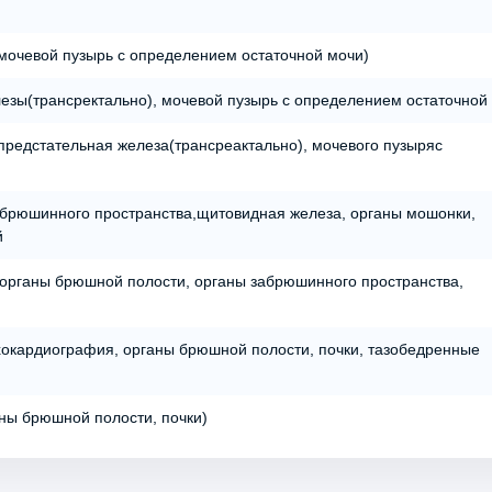
мочевой пузырь с определением остаточной мочи)
езы(трансректально), мочевой пузырь с определением остаточной
предстательная железа(трансреактально), мочевого пузыряс
абрюшинного пространства,щитовидная железа, органы мошонки,
й
, органы брюшной полости, органы забрюшинного пространства,
эхокардиография, органы брюшной полости, почки, тазобедренные
аны брюшной полости, почки)