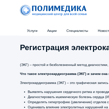
Услуги
Акции
Специалисты
Новос
Регистрация электрок
Консультации узких специалистов
Кон
(ЭКГ) – простой и безболезненный метод диагностики
Справки
Уль
Что такое электрокардиограмма (ЭКГ) и зачем она
Эстетическая косметология
Инъ
Электрокардиограмма (ЭКГ) – это графическая запись 
Эндоскопия
Мед
Выявлять нарушения сердечного ритма и проводи
Налоговый вычет
Диагностировать ишемическую болезнь сердца (ИБ
Определять гипертрофию (увеличение) отделов се
Оценивать влияние электролитных нарушений на р