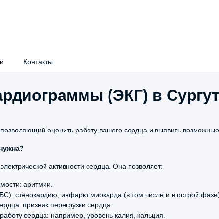
ти
Контакты
ардиограммы (ЭКГ) в Сургу
сультации детских врачей
Рентгенология
, позволяющий оценить работу вашего сердца и выявить возможны
тразвуковое исследование (УЗИ)
Аппаратная косметологи
 нужна?
екционная косметология
Функциональная диагнос
электрической активности сердца. Она позволяет:
ицинские комиссии
Подготовка к исследован
мости: аритмии.
С): стенокардию, инфаркт миокарда (в том числе и в острой фазе)
рдца: признак перегрузки сердца.
аботу сердца: например, уровень калия, кальция.