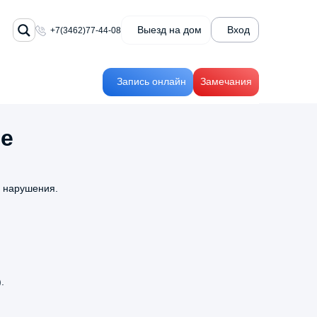
Выезд на дом
Вход
+7(3462)77-44-08
Запись онлайн
Замечания
те
е нарушения.
я
+7(3462)77-44-08
тика
Заказать звонок
иям
.