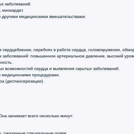
ых заболеваний.
, миокардит.
и другими медицинскими вмешательствами.
 сердцебиении, перебоях в работе сердца, головокружении, обмор
х заболеваний: повышенное артериальное давление, высокий урове
ность.
ых возможностей сердца и выявления скрытых заболеваний.
и медицинскими процедурами.
ра (диспансеризации).
Она занимает всего несколько минут:
ды, смазанные специальным гелем.