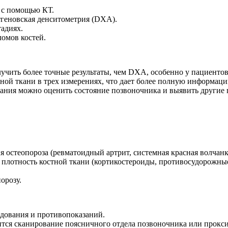
 с помощью КТ.
тгеновская денситометрия (DXA).
тадиях.
омов костей.
лучить более точные результаты, чем DXA, особенно у пациенто
ной ткани в трех измерениях, что дает более полную информаци
вания можно оценить состояние позвоночника и выявить другие 
остеопороза (ревматоидный артрит, системная красная волчанка,
плотность костной ткани (кортикостероиды, противосудорожные 
орозу.
едования и противопоказаний.
тся сканирование поясничного отдела позвоночника или прокси