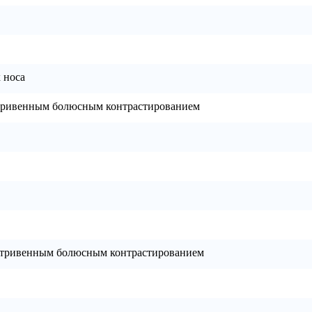
 носа
утривенным болюсным контрастированием
нутривенным болюсным контрастированием