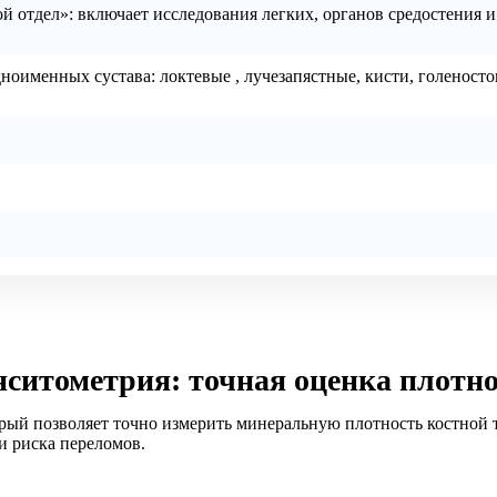
тдел»: включает исследования легких, органов средостения и
менных сустава: локтевые , лучезапястные, кисти, голеносто
ситометрия: точная оценка плотно
орый позволяет точно измерить минеральную плотность костной
и риска переломов.