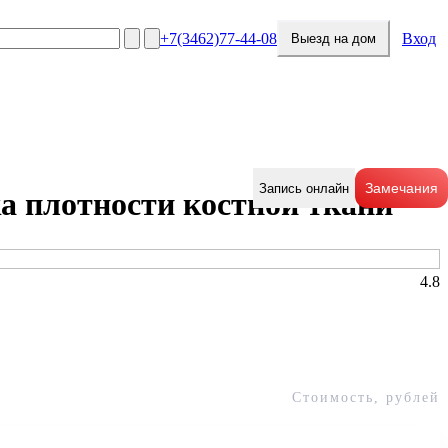
+7(3462)77-44-08
Вход
Выезд на дом
Замечания
Запись онлайн
а плотности костной ткани
ия
косметология
+7(3462)77-44-08
4.8
ная диагностика
Заказать звонок
к исследованиям
Стоимость, рублей