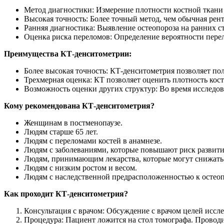
Метод диагностики: Измерение плотности костной ткани
Высокая точность: Более точный метод, чем обычная рен
Ранняя диагностика: Выявление остеопороза на ранних с
Оценка риска переломов: Определение вероятности перел
Преимущества КТ-денситометрии:
Более высокая точность: КТ-денситометрия позволяет по
Трехмерная оценка: КТ позволяет оценить плотность кост
Возможность оценки других структур: Во время исследо
Кому рекомендована КТ-денситометрия?
Женщинам в постменопаузе.
Людям старше 65 лет.
Людям с переломами костей в анамнезе.
Людям с заболеваниями, которые повышают риск развития 
Людям, принимающим лекарства, которые могут снижать 
Людям с низким ростом и весом.
Людям с наследственной предрасположенностью к остеоп
Как проходит КТ-денситометрия?
Консультация с врачом: Обсуждение с врачом целей иссл
Процедура: Пациент ложится на стол томографа. Проводи