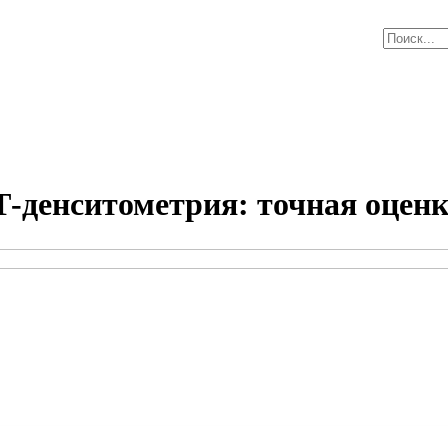
денситометрия: точная оценк
Консультации детских врачей
Рентгенолог
Ультразвуковое исследование (УЗИ)
Аппаратная 
Инъекционная косметология
Функциональ
Медицинские комиссии
Подготовка 