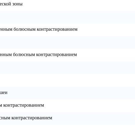
еской зоны
венным болюсным контрастированием
венным болюсным контрастированием
 шеи
м контрастированием
сным контрастированием