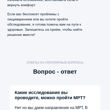
вернуть комфорт.
Если вас беспокоят проблемы с
пищеварением или вы хотите пройти
обследование, я готова помочь вам на пути к
здоровью. Запишитесь на приём, чтобы найти
Анна Иваненко
решение вместе!
20 марта, 2026
5.0
Побывала 7 октября у Сапиат
Салиховны Гамзаевой. Доктор
ОТВЕТЫ НА ПОПУЛЯРНЫЕ ВОПРОСЫ
акушер-гинеколог оказалась
Вопрос - ответ
фантастическим специалистом!
Приём прошёл без стеснения, всё
объяснила по делу, подобрала
нужную терапию. Таких врачей
Какие исследования вы
надо беречь
проводите, можно пройти МРТ?
Нет но мы даем направление на МРТ. В