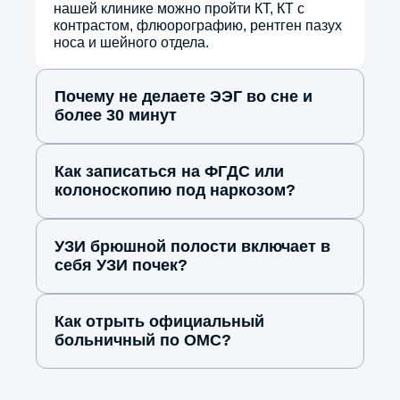
нашей клинике можно пройти КТ, КТ с
контрастом, флюорографию, рентген пазух
носа и шейного отдела.
Константин
Карпов
10 марта, 2026
Почему не делаете ЭЭГ во сне и
5.0
более 30 минут
Обследовался у Алексея
Александровича Мартынюка. УЗИ
Как записаться на ФГДС или
провел профессионально,
колоноскопию под наркозом?
результаты расшифровал
понятно, дал полезные
УЗИ брюшной полости включает в
рекомендации по образу жизни.
себя УЗИ почек?
Врач знает свое дело идеально!
Как отрыть официальный
больничный по ОМС?
+7 912 81XXXXX