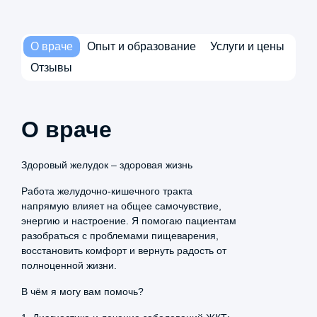
О враче
Опыт и образование
Услуги и цены
Отзывы
О враче
Здоровый желудок – здоровая жизнь
Название услуги
Стоимость, рублей
Работа желудочно-кишечного тракта
напрямую влияет на общее самочувствие,
энергию и настроение. Я помогаю пациентам
Прием (осмотр,
2 800 ₽
разобраться с проблемами пищеварения,
Александр
консультация) врача-
восстановить комфорт и вернуть радость от
Вилареонов
эндокринолога
полноценной жизни.
17 марта, 2026
5.0
первичный
В чём я могу вам помочь?
Прием (осмотр,
2 500 ₽
Специально записался к