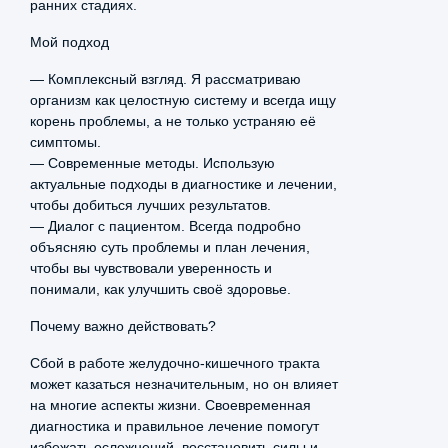
ранних стадиях.
сердца показало хорошие
показатели. Благодарен за
Мой подход
внимание к мелочам и деталям
— Комплексный взгляд. Я рассматриваю
организм как целостную систему и всегда ищу
корень проблемы, а не только устраняю её
симптомы.
— Современные методы. Использую
актуальные подходы в диагностике и лечении,
Екатерина
чтобы добиться лучших результатов.
Ершова
— Диалог с пациентом. Всегда подробно
1 ноября, 2025
объясняю суть проблемы и план лечения,
5.0
чтобы вы чувствовали уверенность и
понимали, как улучшить своё здоровье.
Ходила к Гульшат Миннедакиевне
Минниахметовой с подозрением
Почему важно действовать?
на гастрит. Врач гастроэнтеролог
Сбой в работе желудочно-кишечного тракта
не только назначила правильное
может казаться незначительным, но он влияет
лечение, но и дала советы по
на многие аспекты жизни. Своевременная
питанию. Через месяц проблемы
диагностика и правильное лечение помогут
не осталось и следа
избежать осложнений, восстановить силы и