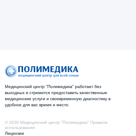
3 марта, 2026
5.0
Консультировался у Сафара
Бахшеишевича Шаммедова. Врач
гастроэнтеролог знает свое дело
превосходно, четко определил
причину проблемы, выписал
нужные лекарства. Помогло
быстро и надежно!
Медицинский центр "Полимедика" работает без
выходных и стремится предоставить качественные
медицинские услуги и своевременную диагностику в
удобное для вас время и место.
© 2026 Медицинский центр "Полимедика" Правила
использования
Лицензии