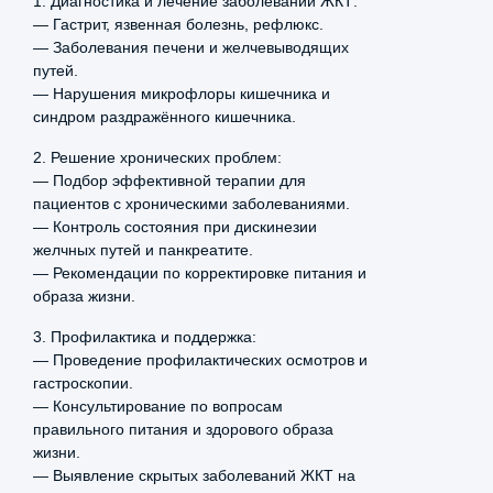
1. Диагностика и лечение заболеваний ЖКТ:
консультация) врача-
неврологу Щеколдиной с 40
— Гастрит, язвенная болезнь, рефлюкс.
эндокринолога
летним стажем с головными
— Заболевания печени и желчевыводящих
повторный
болями с результатами
путей.
обследования. Назначила
— Нарушения микрофлоры кишечника и
Профилактический
700 ₽
допобследование для выявления
синдром раздражённого кишечника.
прием (осмотр,
первопричины заболевания и в
консультация) врача-
2. Решение хронических проблем:
эндокринолога
итоге назначила необходимое
— Подбор эффективной терапии для
лечение. До этого обращался к
пациентов с хроническими заболеваниями.
неврологу в окружном центре,
— Контроль состояния при дискинезии
лечение было подобрано
желчных путей и панкреатите.
— Рекомендации по корректировке питания и
неправильно.
образа жизни.
Максим Малахов
3. Профилактика и поддержка:
17 марта, 2026
5.0
— Проведение профилактических осмотров и
гастроскопии.
Записался к Татьяне Михайловне
— Консультирование по вопросам
Сомовой для консультации
правильного питания и здорового образа
жизни.
ребенка. Врач детский кардиолог
— Выявление скрытых заболеваний ЖКТ на
подробно все объяснила, УЗИ