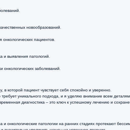
де
болеваний.
об
по
ме
качественных новообразований.
ого
 онкологических пациентов.
роктолога первичный
а и выявления патологий.
роктолога повторный
и онкологических заболеваний.
Ропивокаин
ов
5.0
, в которой пациент чувствует себя спокойно и уверенно.
требует уникального подхода, и я уделяю внимание всем деталям
еморроидальных бахромок) – 2 (двух)
По
временная диагностика – это ключ к успешному лечению и сохране
Га
рственного препарата: ропивокаин)
о
ок
рственного препарата: новокаин/лидокаин)
ала
Пр
ра и онкологические патологии на ранних стадиях протекают бесс
об
 и значительно увеличить шансы на успешное лечение.