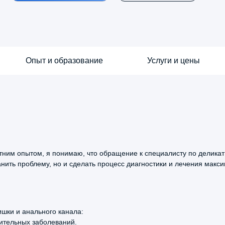
Опыт и образование
Услуги и цены
-летним опытом, я понимаю, что обращение к специалисту по делик
ранить проблему, но и сделать процесс диагностики и лечения ма
рованной ткани
5.0
дование
геморроидальных бахромок)
За
ишки и анального канала:
Со
ительных заболеваний.