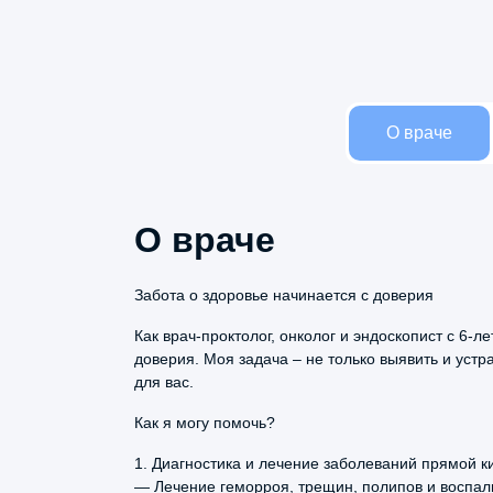
О враче
О враче
Название услуги
Забота о здоровье начинается с доверия
Как врач-проктолог, онколог и эндоскопист с 6
доверия. Моя задача – не только выявить и уст
Александр
Хирургическая обработка раны или инфици
для вас.
Вилареонов
17 марта, 2026
Забор биологического материала на иссле
Как я могу помочь?
Специально записался к неврологу
Удаление анальных бахромок (Иссечение 
1. Диагностика и лечение заболеваний прямой к
Щеколдиной с 40 летним стажем с
— Лечение геморроя, трещин, полипов и воспал