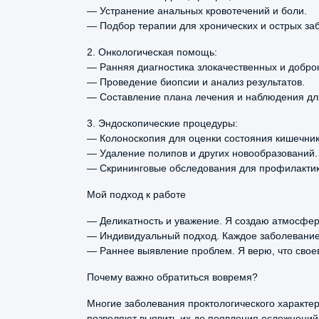
Лигирование геморроидальных узлов
головными болями с результатами
— Устранение анальных кровотечений и боли.
— Подбор терапии для хронических и острых за
обследования. Назначила
Снятие послеоперационных швов (лигатур)
допобследование для выявления
2. Онкологическая помощь:
первопричины заболевания и в итоге
Инфильтрационная анестезия
— Ранняя диагностика злокачественных и добро
назначила необходимое лечение. До эт
— Проведение биопсии и анализ результатов.
Тромбэктомия геморроидальных узлов
обращался к неврологу в окружном
— Составление плана лечения и наблюдения для
центре, лечение было подобрано
Прием (осмотр, консультация) врача-колоп
3. Эндоскопические процедуры:
неправильно.
— Колоноскопия для оценки состояния кишечник
Прием (осмотр, консультация) врача-колоп
— Удаление полипов и других новообразований.
— Скрининговые обследования для профилактик
Инфильтрационная анестезия препаратом 
Екатерина
Мой подход к работе
Ершова
Иссечение наружных геморроидальных узл
1 ноября, 2025
— Деликатность и уважение. Я создаю атмосферу
— Индивидуальный подход. Каждое заболевание 
Удаление анальных бахромок (Иссечение г
Ходила к Гульшат Миннедакиевне
— Раннее выявление проблем. Я верю, что свое
Минниахметовой с подозрением на
Перианальная блокада (со стоимостью лека
Почему важно обратиться вовремя?
гастрит. Врач гастроэнтеролог не тольк
Перианальная блокада (со стоимостью лека
назначила правильное лечение, но и д
Многие заболевания проктологического характе
советы по питанию. Через месяц
позволяют выявить их до появления осложнений