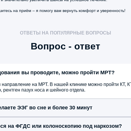
те
шитесь на приём – я помогу вам вернуть комфорт и уверенность!
ОТВЕТЫ НА ПОПУЛЯРНЫЕ ВОПРОСЫ
Вопрос - ответ
5.0
дования вы проводите, можно пройти МРТ?
ича
Ко
 направление на МРТ. В нашей клинике можно пройти КТ, КТ
Ба
рентген пазух носа и шейного отдела.
гас
пр
лаете ЭЭГ во сне и более 30 минут
пр
По
ься на ФГДС или колоноскопию под наркозом?