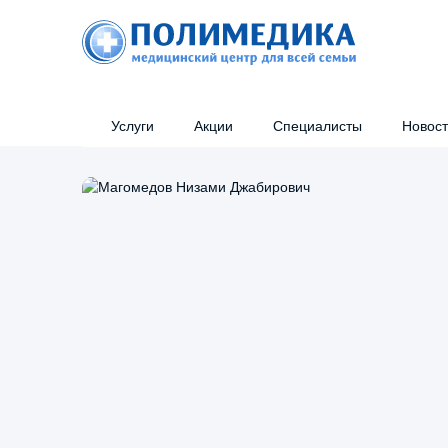
Услуги
Акции
Специалисты
Новос
Консультации узких специалистов
Кон
Справки
Уль
Эстетическая косметология
Инъ
Эндоскопия
Мед
Налоговый вычет