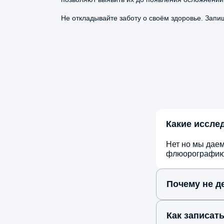
Удаление полипа анального канала
проблемы не осталось и следа
Не откладывайте заботу о своём здоровье. Запи
Константин
Карпов
10 марта, 2026
Какие иссле
Обследовался у Алексея Александров
Нет но мы даем
Мартынюка. УЗИ провел
флюорографию, 
профессионально, результаты
расшифровал понятно, дал полезные
Почему не де
рекомендации по образу жизни. Врач
знает свое дело идеально!
Как записат