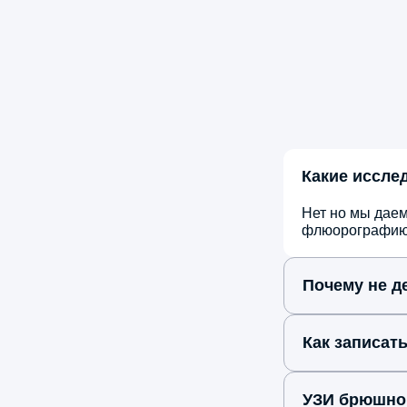
проблемы не осталось и следа
Какие иссле
Константин
Карпов
10 марта, 2026
Нет но мы даем
флюорографию, 
Обследовался у Алексея Александров
Мартынюка. УЗИ провел
Почему не де
профессионально, результаты
расшифровал понятно, дал полезные
рекомендации по образу жизни. Врач
Как записат
знает свое дело идеально!
УЗИ брюшной