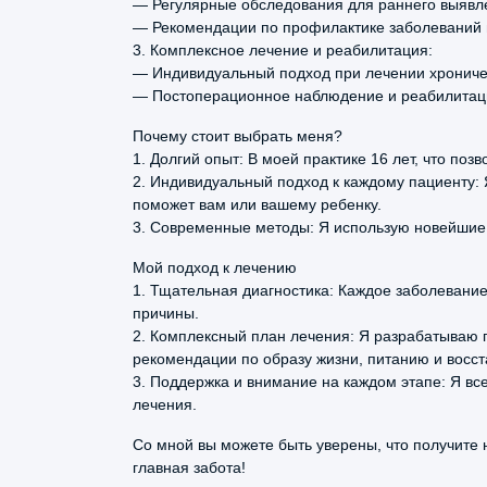
— Регулярные обследования для раннего выявле
головными болями с результатами
— Рекомендации по профилактике заболеваний 
обследования. Назначила
3. Комплексное лечение и реабилитация:
допобследование для выявления
— Индивидуальный подход при лечении хроничес
первопричины заболевания и в итоге
— Постоперационное наблюдение и реабилитаци
назначила необходимое лечение. До эт
Почему стоит выбрать меня?
обращался к неврологу в окружном
1. Долгий опыт: В моей практике 16 лет, что п
центре, лечение было подобрано
2. Индивидуальный подход к каждому пациенту: 
неправильно.
поможет вам или вашему ребенку.
3. Современные методы: Я использую новейшие
Мой подход к лечению
Екатерина
1. Тщательная диагностика: Каждое заболевание
Ершова
причины.
1 ноября, 2025
2. Комплексный план лечения: Я разрабатываю п
рекомендации по образу жизни, питанию и восс
Ходила к Гульшат Миннедакиевне
3. Поддержка и внимание на каждом этапе: Я вс
Минниахметовой с подозрением на
лечения.
гастрит. Врач гастроэнтеролог не тольк
Со мной вы можете быть уверены, что получите
назначила правильное лечение, но и д
главная забота!
советы по питанию. Через месяц