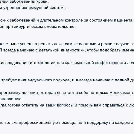
ния заболеваний крови.
де
и укреплению иммунной системы.
об
по
ких заболеваний и длительном контроле за состоянием пациента.
ме
я при хирургическом вмешательстве.
ого
озволяет мне успешно решать даже самые сложные и редкие случаи з
Я всегда начинаю с детальной диагностики, чтобы подобрать именн
 исследования и технологии для максимальной эффективности леч
 требует индивидуального подхода, и я всегда начинаю с полной д
5.0
рограмму лечения, которая сочетает в себе не только медикамент
тановлению.
По
егда готова ответить на ваши вопросы и помочь вам справиться с 
Га
о
ок
 не только профессиональную помощь, но и поддержку на каждом 
ала
Пр
об