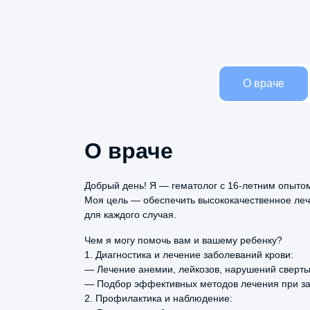
О враче
О враче
Название услуги
Добрый день! Я — гематолог с 16-летним опытом
Моя цель — обеспечить высококачественное ле
для каждого случая.
Александр
Прием (осмотр, консультация) врача-гемат
Чем я могу помочь вам и вашему ребенку?
Вилареонов
1. Диагностика и лечение заболеваний крови:
17 марта, 2026
Прием (осмотр, консультация) врача-гемат
— Лечение анемии, лейкозов, нарушений сверты
— Подбор эффективных методов лечения при за
Специально записался к неврологу
2. Профилактика и наблюдение:
Щеколдиной с 40 летним стажем с