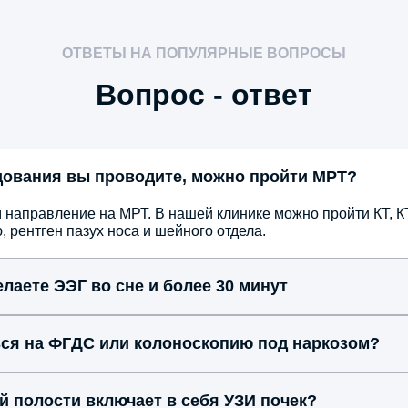
те
ОТВЕТЫ НА ПОПУЛЯРНЫЕ ВОПРОСЫ
Вопрос - ответ
дования вы проводите, можно пройти МРТ?
5.0
 направление на МРТ. В нашей клинике можно пройти КТ, КТ
рентген пазух носа и шейного отдела.
ича
Ко
Ба
лаете ЭЭГ во сне и более 30 минут
гас
пр
пр
ься на ФГДС или колоноскопию под наркозом?
По
 полости включает в себя УЗИ почек?