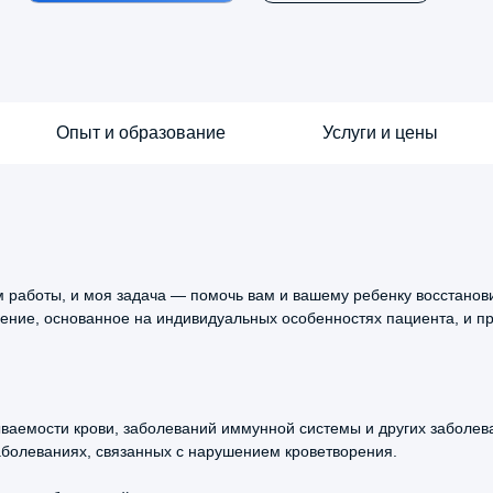
Опыт и образование
Услуги и цены
 работы, и моя задача — помочь вам и вашему ребенку восстанови
чение, основанное на индивидуальных особенностях пациента, и 
олога первичный
5.0
олога повторный
ваемости крови, заболеваний иммунной системы и других заболев
болеваниях, связанных с нарушением кроветворения.
За
Со