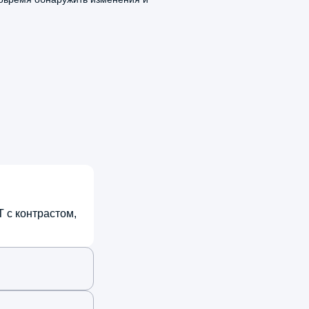
300 ₽
рапию. Таких врачей надо беречь
500 ₽
1 100 ₽
+7 912 81XXXXX
3 марта, 2026
5.0
нсультировался у Сафара
хшеишевича Шаммедова. Врач
 с контрастом,
троэнтеролог знает свое дело
евосходно, четко определил причину
облемы, выписал нужные лекарства.
могло быстро и надежно!