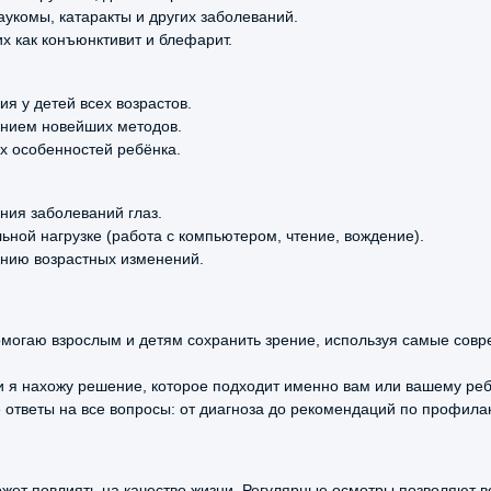
де
укомы, катаракты и других заболеваний.
х как конъюнктивит и блефарит.
об
по
ме
ования регуляции внутриглазного давления
я у детей всех возрастов.
ого
ением новейших методов.
льной линзой Гольдмана
х особенностей ребёнка.
ия заболеваний глаз.
ьной нагрузке (работа с компьютером, чтение, вождение).
нию возрастных изменений.
5.0
помогаю взрослым и детям сохранить зрение, используя самые сов
льмолога первичный
По
и я нахожу решение, которое подходит именно вам или вашему реб
Га
 ответы на все вопросы: от диагноза до рекомендаций по профилак
льмолога повторный
о
ок
ала
Пр
об
ожет повлиять на качество жизни. Регулярные осмотры позволяют 