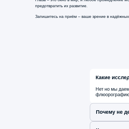
Скиаскопия
проблемы не осталось и следа
предотвратить их развитие.
Субконъюнктивальная инъекция
Запишитесь на приём – ваше зрение в надёжных
Удаление инородного тела роговицы
Константин
Карпов
10 марта, 2026
Какие иссле
Обследовался у Алексея Александров
Мартынюка. УЗИ провел
Нет но мы даем
профессионально, результаты
флюорографию, 
расшифровал понятно, дал полезные
рекомендации по образу жизни. Врач
Почему не де
знает свое дело идеально!