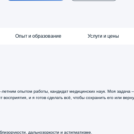
Опыт и образование
Услуги и цены
-летним опытом работы, кандидат медицинских наук. Моя задача –
 восприятия, и я готов сделать всё, чтобы сохранить его или верну
5.0
дование
За
Со
лизорукости, дальнозоркости и астигматизме.