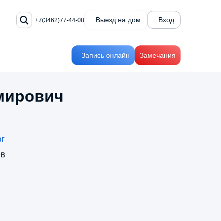
Выезд на дом
Вход
+7(3462)77-44-08
Запись онлайн
Замечания
мирович
ог
я
+7(3462)77-44-08
ев
тика
Заказать звонок
иям