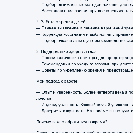
Исследование аккомодации
головными болями с результатами
— Подбор оптимальных методов лечения для гла
— Восстановление зрения при воспалениях, таки
обследования. Назначила
Исследование цветоощущения
допобследование для выявления
2. Забота о зрении детей:
первопричины заболевания и в итоге
Нагрузочно-разгрузочные пробы для исслед
— Раннее выявление и лечение нарушений зрени
назначила необходимое лечение. До эт
— Коррекция косоглазия и амблиопии с примен
Осмотр периферии глазного дна трехзерка
обращался к неврологу в окружном
— Подбор очков и линз с учётом физиологически
центре, лечение было подобрано
Офтальмоскопия
3. Поддержание здоровья глаз:
неправильно.
— Профилактические осмотры для предотвращен
Пара- и ретробульбарные инъекции
— Рекомендации по уходу за глазами при длител
— Советы по укреплению зрения и предотвраще
Периметрия статическая
Екатерина
Мой подход к работе
Ершова
Подбор очковой коррекции зрения
1 ноября, 2025
— Опыт и уверенность. Более четверти века я 
лечения.
Прием (осмотр, консультация) врача-офта
Ходила к Гульшат Миннедакиевне
— Индивидуальность. Каждый случай уникален, 
Минниахметовой с подозрением на
— Доверие и открытость. На приёме вы получите
Прием (осмотр, консультация) врача-офта
гастрит. Врач гастроэнтеролог не тольк
Почему важно обратиться вовремя?
Промывание слезных путей
назначила правильное лечение, но и д
советы по питанию. Через месяц
Глаза – это окно в мир, и любое промедление м