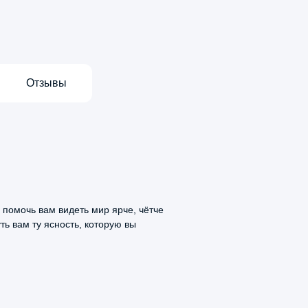
Отзывы
Стоимость, рублей
 помочь вам видеть мир ярче, чётче
ть вам ту ясность, которую вы
Максим Малахов
350 ₽
17 марта, 2026
5.0
200 ₽
писался к Татьяне Михайловне
410 ₽
мовой для консультации ребенка. Врач