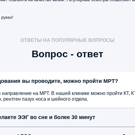
те
 руках!
ОТВЕТЫ НА ПОПУЛЯРНЫЕ ВОПРОСЫ
Вопрос - ответ
5.0
дования вы проводите, можно пройти МРТ?
ича
Ко
Ба
 направление на МРТ. В нашей клинике можно пройти КТ, КТ
гас
рентген пазух носа и шейного отдела.
пр
пр
лаете ЭЭГ во сне и более 30 минут
По