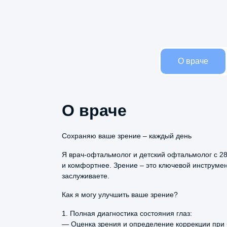
О враче
О враче
Название услуги
Сохраняю ваше зрение – каждый день
Я врач-офтальмолог и детский офтальмолог с 28
и комфортнее. Зрение – это ключевой инструмент
Александр
Авторефрактометрия с узким зрачком
заслуживаете.
Вилареонов
17 марта, 2026
Биомикроскопия глаза
Как я могу улучшить ваше зрение?
Специально записался к неврологу
Забор биологического материала на иссле
1. Полная диагностика состояния глаз:
Щеколдиной с 40 летним стажем с
— Оценка зрения и определение коррекции при б